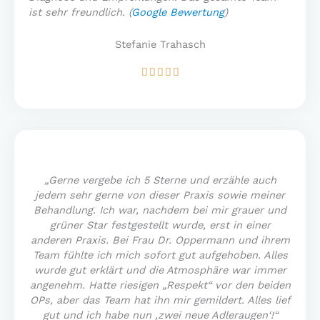
ist sehr freundlich. (
Google Bewertung
)
Stefanie Trahasch
Bewertet





mit
5
von
5
„Gerne vergebe ich 5 Sterne und erzähle auch
jedem sehr gerne von dieser Praxis sowie meiner
Behandlung. Ich war, nachdem bei mir grauer und
grüner Star festgestellt wurde, erst in einer
anderen Praxis. Bei Frau Dr. Oppermann und ihrem
Team fühlte ich mich sofort gut aufgehoben. Alles
wurde gut erklärt und die Atmosphäre war immer
angenehm. Hatte riesigen „Respekt“ vor den beiden
OPs, aber das Team hat ihn mir gemildert. Alles lief
gut und ich habe nun ‚zwei neue Adleraugen‘!“