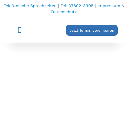
Zum
Telefonische Sprechzeiten
|
Tel: 07802-3308
|
Impressum
&
Inhalt
Datenschutz
springen
Jetzt Termin vereinbaren