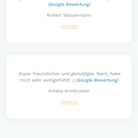
(
Google Bewertung
)
Robert Wassermann
Bewertet





mit
5
von
5
Super freundliches und geduldiges Team, habe
mich sehr wohlgefühlt! :) (
Google Bewertung
)
Amelie Armbruster
Bewertet





mit
5
von
5